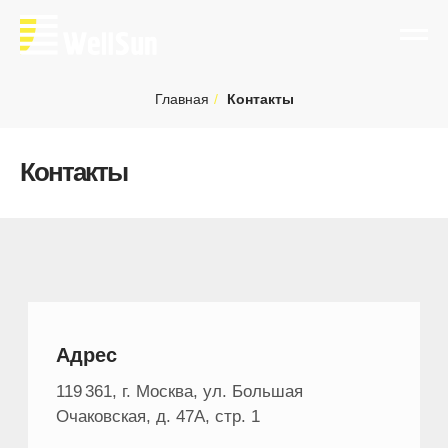
Главная
/
Контакты
Контакты
Адрес
119 361, г. Москва, ул. Большая
Очаковская, д. 47А, стр. 1
Как доехать?
Озерная пешком 7-10 минут
Телефон
E-mail
+7 (495) 967-99-56
info@wlsn.ru